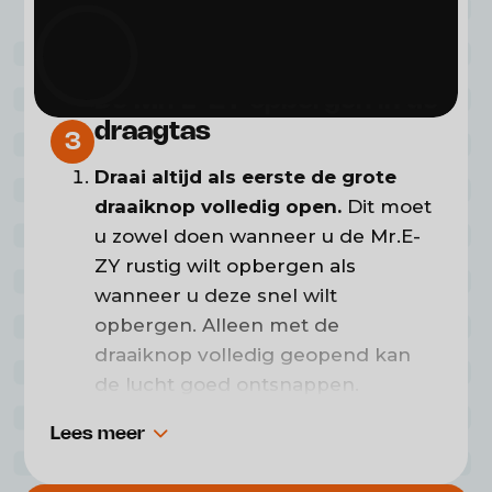
dicht en druk
daarna pas
opnieuw op
zijn plek blijft liggen.
de oranje knop om de powerbank uit te
schakelen. (Niet andersom!)
De Mr. E-ZY opbergen in de
Nu is uw Mr.E-ZY klaar voor gebruik.
draagtas
Geniet van het gemak en comfort!
3
Draai altijd als eerste de grote
draaiknop volledig open.
Dit moet
u zowel doen wanneer u de Mr.E-
ZY rustig wilt opbergen als
wanneer u deze snel wilt
opbergen. Alleen met de
draaiknop volledig geopend kan
de lucht goed ontsnappen.
Rustig opbergen:
zodra de
Lees meer
draaiknop openstaat, verliest de
Mr.E-ZY vanzelf al
60 tot 70% van