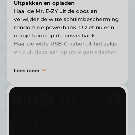
Uitpakken en opladen
Haal de Mr. E-ZY uit de doos en
verwijder de witte schuimbescherming
rondom de powerbank. U ziet nu een
oranje knop op de powerbank.
Haal de witte USB-C kabel uit het zakje
en sluit deze aan op uw eigen adapter.
Schuif voorzichtig het kleine ronde
dopje opzij om de USB-C ingang te
Lees meer
openen. Steek de kabel in de
powerbank en vervolgens de stekker
in het stopcontact.
Er verschijnt een
rood lampje
: de
powerbank is aan het opladen. Zodra
deze volledig is opgeladen, wordt het
lampje
groen
. (De eerste keer opladen
duurt ongeveer 2 à 3 uur.)