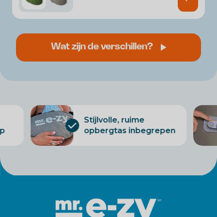
Wat zijn de verschillen?
Stijlvolle, ruime
rp
opbergtas inbegrepen