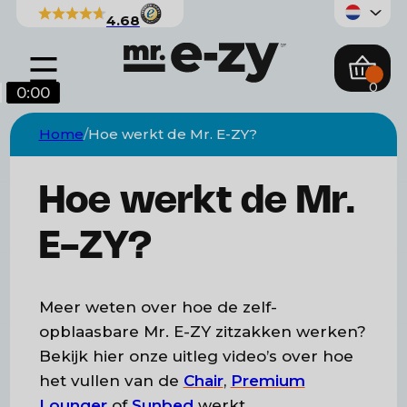
4.68
0
0:00
0:00
0:00
Home
Hoe werkt de Mr. E-ZY?
Hoe werkt de Mr.
E-ZY?
Meer weten over hoe de zelf-
Chair
Sunbed
opblaasbare Mr. E-ZY zitzakken werken?
Bekijk hier onze uitleg video’s over hoe
het vullen van de
Chair
,
Premium
Lounger
of
Sunbed
werkt.