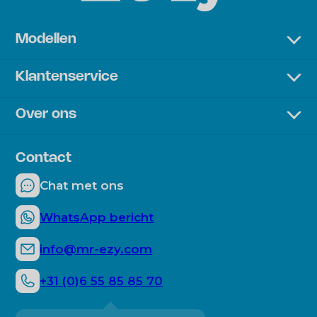
Modellen
Premium Lounger
Klantenservice
Sunbed
Bezorging & betaling
Chair
Over ons
Retourneren
Over het bedrijf
Veelgestelde vragen
Duurzaamheid
Contact
Hoe werkt de Mr. E-ZY?
Mr. E-ZY moments
Chat met ons
Blogs
WhatsApp bericht
info@mr-ezy.com
+31 (0)6 55 85 85 70