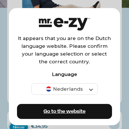
van de Mr.E-ZY.
MR. E-ZY MAKES LIFE EASY!
It appears that you are on the Dutch
language website. Please confirm
4.68/5
your language selection or select
Bestseller
the correct country.
Premium Lounger
€
159,-
Language
Nederlands
Go to the website
Premium Lounger Cover
€
34,95
Nieuw