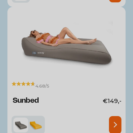
4.68/5
Sunbed
€
149,-