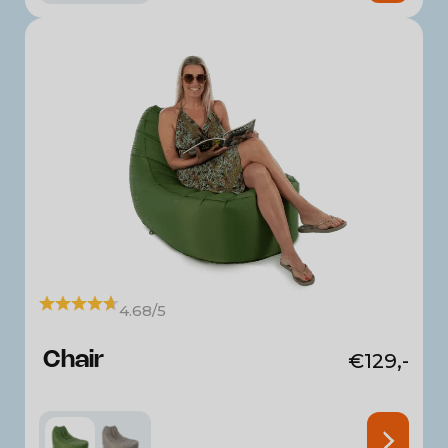
4.68/5
Chair
€
129,-