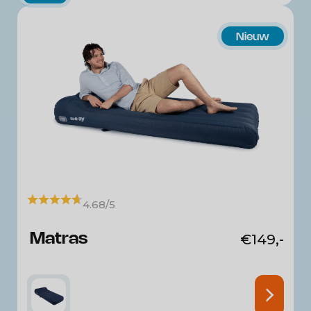
Nieuw
4.68/5
Matras
€
149,-