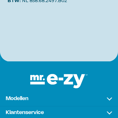
BTW:
NL 858.68.2497.B02
Modellen
Premium Lounger
Klantenservice
Sunbed