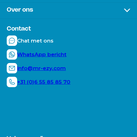
Bezorging & betaling
Chair
Over ons
Retourneren
Over het bedrijf
Veelgestelde vragen
Duurzaamheid
Contact
Hoe werkt de Mr. E-ZY?
Mr. E-ZY moments
Chat met ons
Blogs
WhatsApp bericht
info@mr-ezy.com
+31 (0)6 55 85 85 70