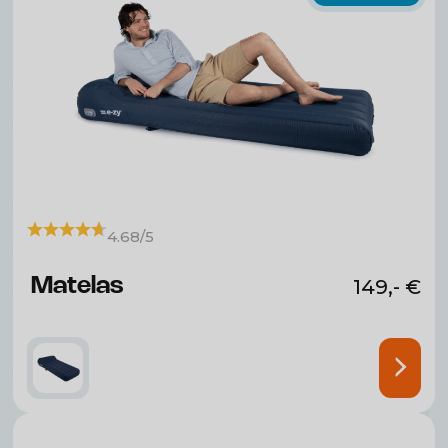
4.68/5
Matelas
149,-
€