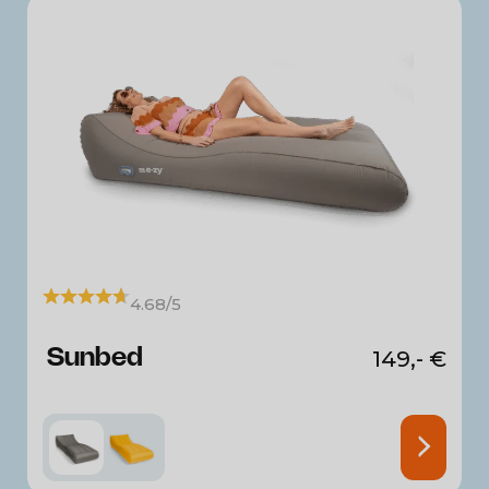
4.68/5
Sunbed
149,-
€