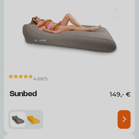
4.68/5
Sunbed
149,-
€
Technologie de gonflage