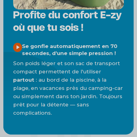
Profite du confort E-zy
Matériau haut de gamme
où que tu sois !
Nylon ultra-résistant avec revêtement
Se gonfle automatiquement en 70
TPU durable et batterie externe
secondes, d’une simple pression !
intégrée développée en interne.
Son poids léger et son sac de transport
compact permettent de l'utiliser
partout
: au bord de la piscine, à la
plage, en vacances près du camping-car
Utilisez-le où vous voulez
ou simplement dans ton jardin. Toujours
prêt pour la détente — sans
Conçu pour une utilisation en
complications.
extérieur et sur diverses surfaces,
équipé d'une boucle de fixation.