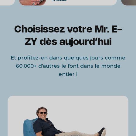
Utilisez-le où vous voulez
Conçu pour une utilisation en
extérieur et sur diverses surfaces,
Choisissez votre Mr. E-
équipé d'une boucle de fixation.
ZY dès aujourd’hui
Et profitez-en dans quelques jours comme
60.000+ d’autres le font dans le monde
entier !