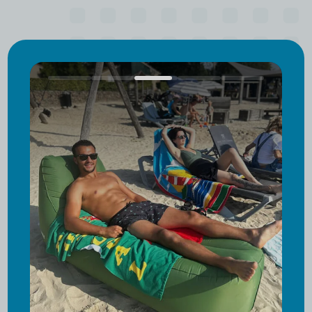
Facile et rapide à transporter
Seulement 1,1 à 1,4 kg et facile à
transporter sur votre épaule
grâce au sac fourni.
Utilise-le comme batterie externe
Recharger la batterie de votre
téléphone tout en vous relaxant ?
C'est possible grâce à la batterie
externe intégrée !