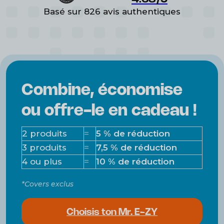
Basé sur 826 avis authentiques
Combine, économise
Facile et rapide à transporter
ou offre-le en cadeau !
Seulement 1,1 à 1,4 kg et facile à
2 produits
=
5 % de réduction
transporter sur votre épaule
3 produits
=
7,5 % de réduction
grâce au sac fourni.
4 ou plus
=
10 % de réduction
*Covers exclus
Choisis ton Mr. E-ZY
Utilise-le comme batterie externe