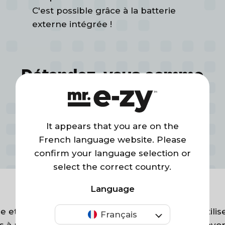
C'est possible grâce à la batterie
externe intégrée !
Détendez-vous comme
Matériau haut de gamme
60.000+ autres
Nylon ultra-résistant avec revêtement
amateurs dans le monde
TPU durable et batterie externe
It appears that you are on the
intégrée développée en interne.
entier
French language website. Please
confirm your language selection or
select the correct country.
Language
Utilisez-le où vous voulez
 et réponses
Il est très facile à utiliser 
Conçu pour une utilisation en
Français