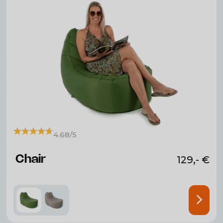
automatique
Se gonfle automatiquement en 70
secondes d'une simple pression, sans
pompe externe.
4.68/5
Chair
129,-
€