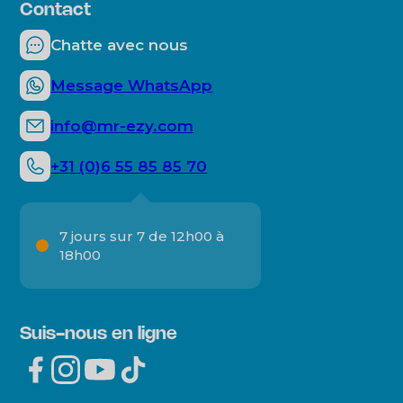
Durabilité
Contact
Comment fonctionne le Mr. E-ZY ?
Mr. E-ZY moments
Chatte avec nous
Blogs
Message WhatsApp
info@mr-ezy.com
+31 (0)6 55 85 85 70
7 jours sur 7 de 12h00 à
18h00
Suis-nous en ligne