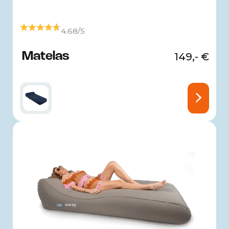
4.68/5
Matelas
149,-
€