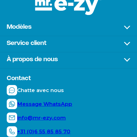
Modèles
Premium Lounger
Service client
Sunbed
Livraison & paiement
Chair
À propos de nous
Retours
À propos de l'entreprise
Questions fréquentes
Durabilité
Contact
Comment fonctionne le Mr. E-ZY ?
Mr. E-ZY moments
Chatte avec nous
Blogs
Message WhatsApp
info@mr-ezy.com
+31 (0)6 55 85 85 70