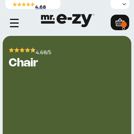
4.68
0
4.68/5
Chair