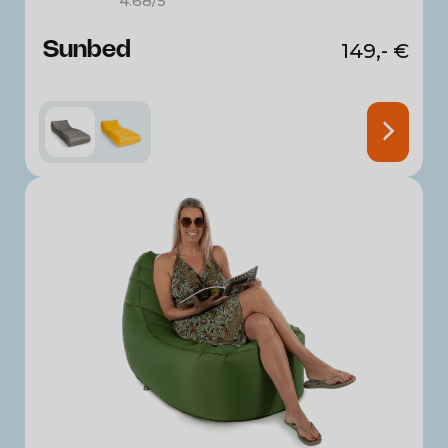
4.68/5
Sunbed
149,-
€