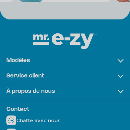
Modèles
Premium Lounger
Service client
Sunbed
Livraison & paiement
Chair
À propos de nous
Retours
À propos de l'entreprise
Questions fréquentes
Durabilité
Contact
Comment fonctionne le Mr. E-ZY ?
Mr. E-ZY moments
Chatte avec nous
Blogs